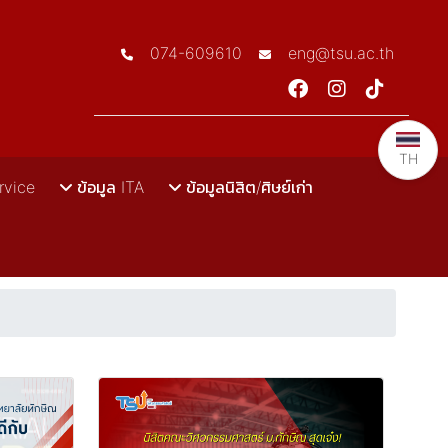
074-609610
eng@tsu.ac.th
TH
rvice
ข้อมูล ITA
ข้อมูลนิสิต/ศิษย์เก่า