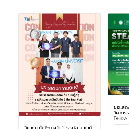
ขอแสดง
วิศวกรร
Fellow
วิศวะ ม.ทักษิณ คว้า 2 รางวัล บนเวที