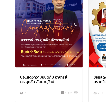
ขอแสดงความยินดีกับ อาจารย์
ขอแสดง
ดร.ศุภชัย สัตยานุรักษ์
ดร.เกร
4 ส.ค. 69
7
237