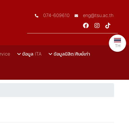
074-609610
eng@tsu.ac.th
TH
rvice
ข้อมูล ITA
ข้อมูลนิสิต/ศิษย์เก่า