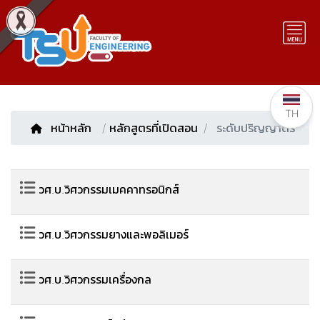
TH
หน้าหลัก
/
หลักสูตรที่เปิดสอน
ระดับปริญญาตรี
วศ.บ.วิศวกรรมเมคคาทรอนิกส์
วศ.บ.วิศวกรรมยางและพอลิเมอร์
วศ.บ.วิศวกรรมเครื่องกล