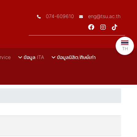
074-609610
eng@tsu.ac.th
TH
rvice
ข้อมูล ITA
ข้อมูลนิสิต/ศิษย์เก่า