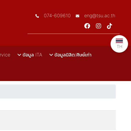
074-609610
eng@tsu.ac.th
TH
rvice
ข้อมูล ITA
ข้อมูลนิสิต/ศิษย์เก่า