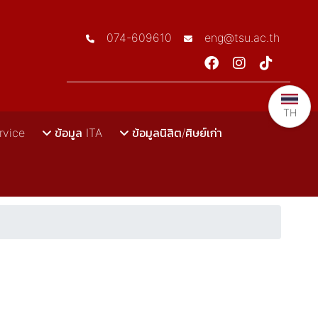
074-609610
eng@tsu.ac.th
TH
rvice
ข้อมูล ITA
ข้อมูลนิสิต/ศิษย์เก่า