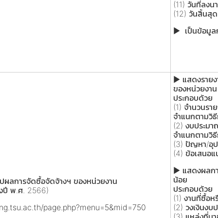
(11) วันที่ล
(12) วันสิ้นส
► เป็นข้อมูลก
► แสดงรายงาน
ของหน่วยงาน ท
ประกอบด้วย
(1) จำนวนรายก
จำแนกตามวิธีก
(2) งบประมาณท
จำแนกตามวิธีก
(3) ปัญหา/อุ
(4) ข้อเสนอแ
► แสดงผลการจ
น้อย
ผลการจัดซื้อจัดจ้างฯ ของหน่วยงาน
ประกอบด้วย
งปี พ.ศ. 2566)
(1) งานที่ซื้อห
ring.tsu.ac.th/page.php?menu=5&mid=750
(2) วงเงินงบป
(3) แหล่งที่