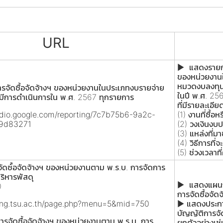
URL
► แสดงรายการ
ของหน่วยงาน
หมวดงบลงทุนท
จัดซื้อจัดจ้างฯ ของหน่วยงานในประเภทงบรายจ่าย
ในปี พ.ศ. 25
ะมีการดำเนินการใน พ.ศ. 2567 ทุกรายการ
ที่มีรายละเอี
tudio.google.com/reporting/7c7b75b6-9a2c-
(1) งานที่ซื้อห
69d83271
(2) วงเงินงบป
(3) แหล่งที่
(4) วิธีการที่
(5) ช่วงเวลาที
ซ์้อจัดจ้างฯ ของหน่วยงานตาม พ.ร.บ. การจัดการ
ริหารพัสดุ
► แสดงแผนกา
0
การจัดซื้อจั
ring.tsu.ac.th/page.php?menu=5&mid=750
► แสดงประกา
บัญญัติการจั
จัดซื้อจัดจ้างฯ ของหน่วยงานตาม พ.ร.บ. การ
ยกตัวอย่างเช