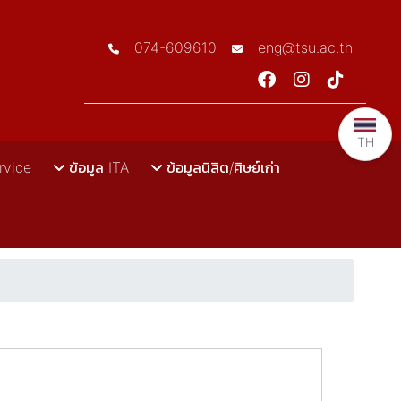
074-609610
eng@tsu.ac.th
TH
rvice
ข้อมูล ITA
ข้อมูลนิสิต/ศิษย์เก่า